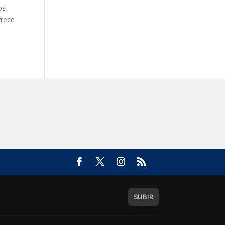
os
frece
SUBIR