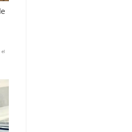
de
 el