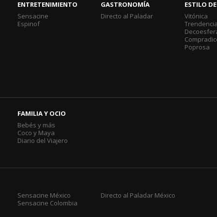
ENTRETENIMIENTO
GASTRONOMÍA
ESTILO DE
Sensacine
Directo al Paladar
Vitónica
Espinof
Trendenci
Decoesfer
Compradic
Poprosa
FAMILIA Y OCIO
Bebés y más
Coco y Maya
Diario del Viajero
Sensacine México
Directo al Paladar México
Sensacine Colombia