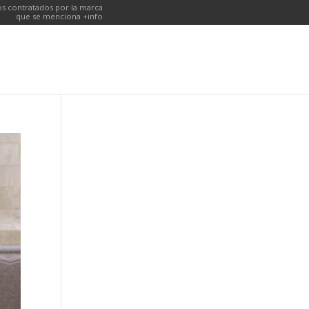
s contratados por la marca
que se menciona
+info