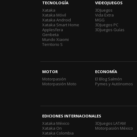
TECNOLOGÍA
VIDEOJUEGOS
Xataka
3DJuegos
Xataka Móvil
Vida Extra
Xataka Android
MGG
Xataka Smart Home
3DJuegos PC
Applesfera
3DJuegos Guías
Genbeta
Mundo Xiaomi
Territorio S
MOTOR
ECONOMÍA
Motorpasión
El Blog Salmón
Motorpasión Moto
Pymes y Autónomos
EDICIONES INTERNACIONALES
Xataka México
3DJuegos LATAM
Xataka On
Motorpasión México
Xataka Colombia