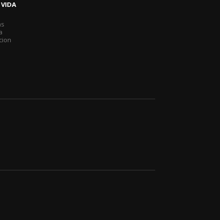
 VIDA
as
a
cion