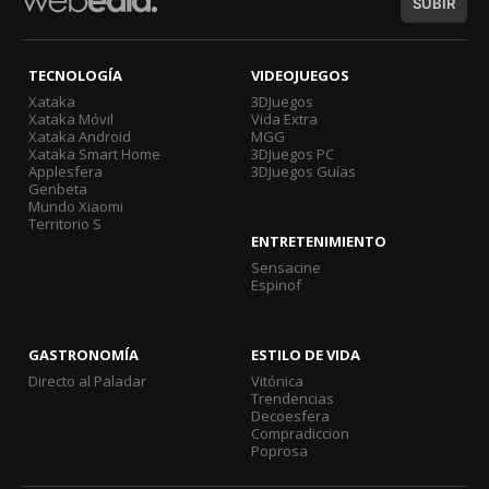
SUBIR
TECNOLOGÍA
VIDEOJUEGOS
Xataka
3DJuegos
Xataka Móvil
Vida Extra
Xataka Android
MGG
Xataka Smart Home
3DJuegos PC
Applesfera
3DJuegos Guías
Genbeta
Mundo Xiaomi
Territorio S
ENTRETENIMIENTO
Sensacine
Espinof
GASTRONOMÍA
ESTILO DE VIDA
Directo al Paladar
Vitónica
Trendencias
Decoesfera
Compradiccion
Poprosa