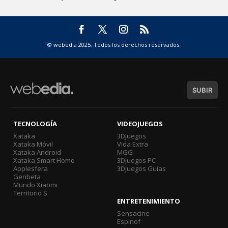
© webedia 2025. Todos los derechos reservados.
SUBIR
TECNOLOGÍA
VIDEOJUEGOS
Xataka
3DJuegos
Xataka Móvil
Vida Extra
Xataka Android
MGG
Xataka Smart Home
3DJuegos PC
Applesfera
3DJuegos Guías
Genbeta
Mundo Xiaomi
Territorio S
ENTRETENIMIENTO
Sensacine
Espinof