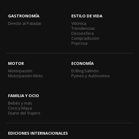
GASTRONOMÍA
ESTILO DE VIDA
Directo al Paladar
Vitónica
Trendencias
Decoesfera
Compradiccion
Poprosa
MOTOR
ECONOMÍA
Motorpasión
El Blog Salmón
Motorpasión Moto
Pymes y Autónomos
FAMILIA Y OCIO
Bebés y más
Coco y Maya
Diario del Viajero
EDICIONES INTERNACIONALES