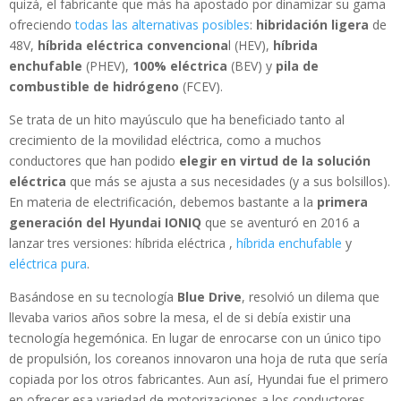
quizá, el fabricante que más ha apostado por dinamizar su gama
ofreciendo
todas las alternativas posibles
:
hibridación ligera
de
48V,
híbrida
eléctrica convenciona
l (HEV),
híbrida
enchufable
(PHEV),
100% eléctrica
(BEV) y
pila de
combustible de hidrógeno
(FCEV).
Se trata de un hito mayúsculo que ha beneficiado tanto al
crecimiento de la movilidad eléctrica, como a muchos
conductores que han podido
elegir en virtud de la solución
eléctrica
que más se ajusta a sus necesidades (y a sus bolsillos).
En materia de electrificación, debemos bastante a la
primera
generación del Hyundai IONIQ
que se aventuró en 2016 a
lanzar tres versiones: híbrida eléctrica ,
híbrida enchufable
y
eléctrica pura
.
Basándose en su tecnología
Blue Drive
, resolvió un dilema que
llevaba varios años sobre la mesa, el de si debía existir una
tecnología hegemónica. En lugar de enrocarse con un único tipo
de propulsión, los coreanos innovaron una hoja de ruta que sería
copiada por los otros fabricantes. Aun así, Hyundai fue el primero
en ofrecer esa variedad de motorizaciones a los conductores