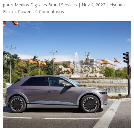
por
reMedios Digitales Brand Services
|
Nov 4, 2022
|
Hyundai
Electric Power
|
0 Comentarios