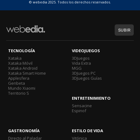
© webedia 2025. Todos los derechos reservados.
SUBIR
TECNOLOGÍA
VIDEOJUEGOS
Xataka
3DJuegos
Xataka Móvil
Vida Extra
Xataka Android
MGG
Xataka Smart Home
3DJuegos PC
Applesfera
3DJuegos Guías
Genbeta
Mundo Xiaomi
Territorio S
ENTRETENIMIENTO
Sensacine
Espinof
GASTRONOMÍA
ESTILO DE VIDA
Directo al Paladar
Vitónica