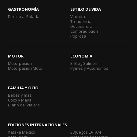
GASTRONOMÍA
ESTILO DE VIDA
Directo al Paladar
Vitónica
Trendencias
Decoesfera
Compradiccion
Poprosa
MOTOR
ECONOMÍA
Motorpasión
El Blog Salmón
Motorpasión Moto
Pymes y Autónomos
FAMILIA Y OCIO
Bebés y más
Coco y Maya
Diario del Viajero
EDICIONES INTERNACIONALES
Xataka México
3DJuegos LATAM