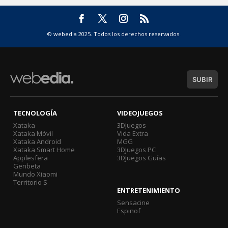
© webedia 2025. Todos los derechos reservados.
SUBIR
TECNOLOGÍA
VIDEOJUEGOS
Xataka
3DJuegos
Xataka Móvil
Vida Extra
Xataka Android
MGG
Xataka Smart Home
3DJuegos PC
Applesfera
3DJuegos Guías
Genbeta
Mundo Xiaomi
Territorio S
ENTRETENIMIENTO
Sensacine
Espinof